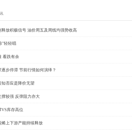
讯
判释放积极信号 油价周五及周线均强势收高
凉”轻轻唱
 看跌有余
求逐步停滞 节前行情如何演绎？
否知否应是降价无望
支撑较强 反弹阻力亦大
VS库存高位
年丙烯上下游产能持续释放