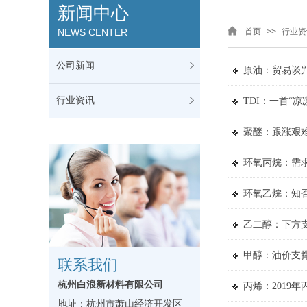
新闻中心
NEWS CENTER
首页
>>
行业资
公司新闻
原油：贸易谈
行业资讯
TDI：一首“凉
聚醚：跟涨艰难
环氧丙烷：需
环氧乙烷：知
乙二醇：下方
甲醇：油价支撑
联系我们
杭州白浪新材料有限公司
丙烯：2019
地址：杭州市萧山经济开发区